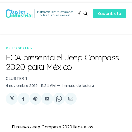
Suscríbete
AUTOMOTRIZ
FCA presenta el Jeep Compass
2020 para México
CLUSTER 1
4 noviembre 2019
. 11:24 AM
1 minuto de lectura
𝕏
Compartir
Share
Compartir
Share
Compartir
en
on
en
on
via
Facebook
Pinterest
LinkedIn
WhatsApp
Email
El nuevo Jeep Compass 2020 llega a los