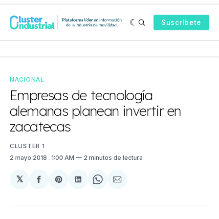
Suscríbete
NACIONAL
Empresas de tecnología
alemanas planean invertir en
zacatecas
CLUSTER 1
2 mayo 2018
. 1:00 AM
2 minutos de lectura
𝕏
Compartir
Share
Compartir
Share
Compartir
en
on
en
on
via
Facebook
Pinterest
LinkedIn
WhatsApp
Email