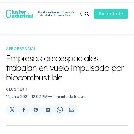
Suscríbete
AEROESPACIAL
Empresas aeroespaciales
trabajan en vuelo impulsado por
biocombustible
CLUSTER 1
14 junio 2021
. 12:02 PM
1 minuto de lectura
𝕏
Compartir
Share
Compartir
Share
Compartir
en
on
en
on
via
Facebook
Pinterest
LinkedIn
WhatsApp
Email