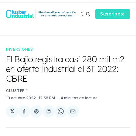
Suscríbete
INVERSIONES
El Bajío registra casi 280 mil m2
en oferta industrial al 3T 2022:
CBRE
CLUSTER 1
13 octubre 2022
. 12:58 PM
4 minutos de lectura
𝕏
Compartir
Share
Compartir
Share
Compartir
en
on
en
on
via
Facebook
Pinterest
LinkedIn
WhatsApp
Email