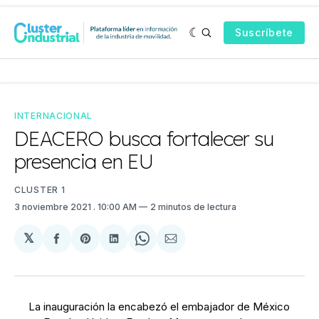
Suscríbete
INTERNACIONAL
DEACERO busca fortalecer su
presencia en EU
CLUSTER 1
3 noviembre 2021
. 10:00 AM
2 minutos de lectura
𝕏
Compartir
Share
Compartir
Share
Compartir
en
on
en
on
via
Facebook
Pinterest
LinkedIn
WhatsApp
Email
La inauguración la encabezó el embajador de México