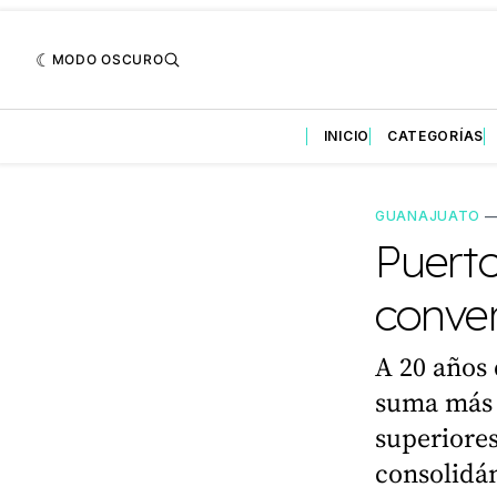
MODO OSCURO
INICIO
CATEGORÍAS
GUANAJUATO
Puerto
conver
A 20 años 
suma más 
superiores
consolidán