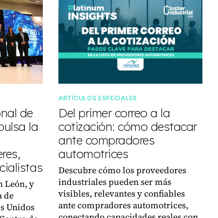
ARTÍCULOS ESPECIALES
onal de
Del primer correo a la
pulsa la
cotización: cómo destacar
ante compradores
res,
automotrices
ialistas
Descubre cómo los proveedores
industriales pueden ser más
n León, y
visibles, relevantes y confiables
a de
ante compradores automotrices,
s Unidos
conectando capacidades reales con