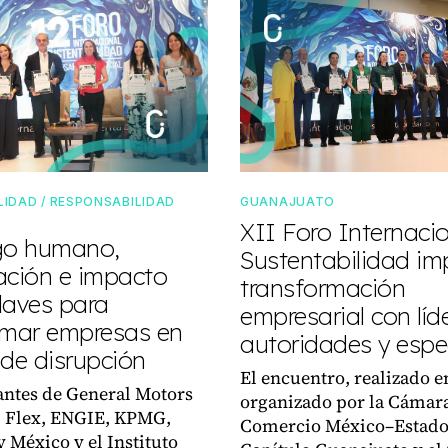
IDAD / RESPONSABILIDAD
GUANAJUATO
XII Foro Internaci
go humano,
Sustentabilidad im
ación e impacto
transformación
claves para
empresarial con líde
rmar empresas en
autoridades y espec
 de disrupción
El encuentro, realizado e
ntes de General Motors
organizado por la Cámar
, Flex, ENGIE, KPMG,
Comercio México–Estado
 México y el Instituto