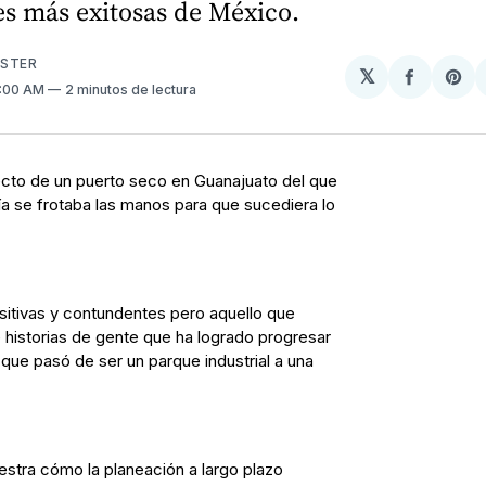
es más exitosas de México.
USTER
𝕏
Compart
Sh
0:00 AM
2 minutos de lectura
en
on
Facebo
Pin
ecto de un puerto seco en Guanajuato del que
a se frotaba las manos para que sucediera lo
sitivas y contundentes pero aquello que
 historias de gente que ha logrado progresar
a que pasó de ser un parque industrial a una
tra cómo la planeación a largo plazo