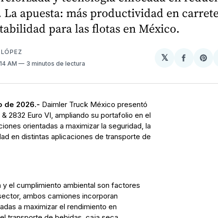
 La apuesta: más productividad en carrete
abilidad para las flotas en México.
 LÓPEZ
𝕏
Compart
Sh
0:14 AM
3 minutos de lectura
en
on
Facebo
Pin
o de 2026.-
Daimler Truck México presentó
& 2832 Euro VI, ampliando su portafolio en el
ones orientadas a maximizar la seguridad, la
idad en distintas aplicaciones de transporte de
a y el cumplimiento ambiental son factores
l sector, ambos camiones incorporan
adas a maximizar el rendimiento en
el transporte de bebidas, caja seca,