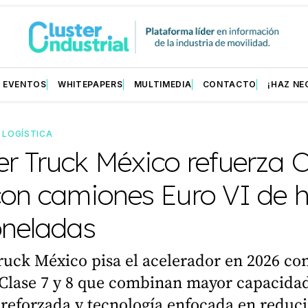
EVENTOS
WHITEPAPERS
MULTIMEDIA
CONTACTO
¡HAZ NE
—
LOGÍSTICA
r Truck México refuerza C
con camiones Euro VI de 
oneladas
ruck México pisa el acelerador en 2026 co
Clase 7 y 8 que combinan mayor capacidad
reforzada y tecnología enfocada en reduci