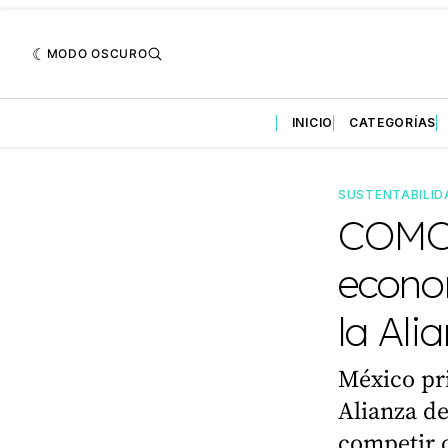
MODO OSCURO
INICIO
CATEGORÍAS
SUSTENTABILID
COMCE
econom
la Ali
México pri
Alianza de
competir c