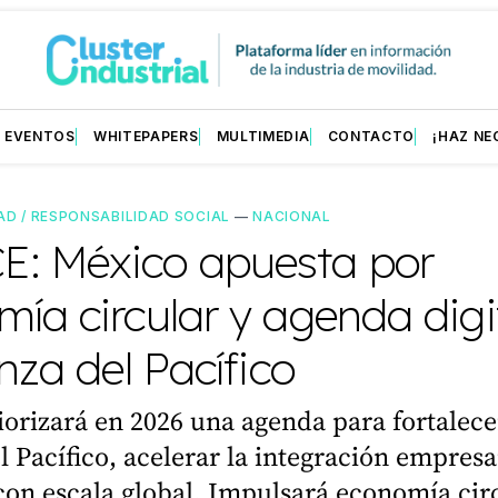
EVENTOS
WHITEPAPERS
MULTIMEDIA
CONTACTO
¡HAZ NE
AD / RESPONSABILIDAD SOCIAL
—
NACIONAL
: México apuesta por
ía circular y agenda digi
anza del Pacífico
orizará en 2026 una agenda para fortalece
l Pacífico, acelerar la integración empresa
on escala global. Impulsará economía circ