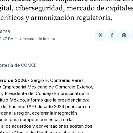
ital, ciberseguridad, mercado de capitales
críticos y armonización regulatoria.
USTER
𝕏
Compart
Sh
 2:47 PM
4 minutos de lectura
en
on
Facebo
Pin
ortesía de COMCE
ero de 2026.-
Sergio E. Contreras Pérez,
o Empresarial Mexicano de Comercio Exterior,
y Presidente del Consejo Empresarial de la
ítulo México, informó que la presidencia
pro
del Pacífico (AP) durante 2026 priorizará un
er a la región, acelerar la integración
ones para competir con escala en la
 a los acuerdos y conversaciones sostenidos
 de la Alianza del Pacífico, celebrada en