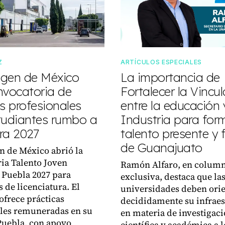
Z
ARTÍCULOS ESPECIALES
gen de México
La importancia de
nvocatoria de
Fortalecer la Vincu
s profesionales
entre la educación 
tudiantes rumbo a
Industria para form
ra 2027
talento presente y 
de Guanajuato
 de México abrió la
ia Talento Joven
Ramón Alfaro, en colum
 Puebla 2027 para
exclusiva, destaca que la
 de licenciatura. El
universidades deben ori
frece prácticas
decididamente su infraes
les remuneradas en su
en materia de investigac
Puebla, con apoyo
científica y académica a l