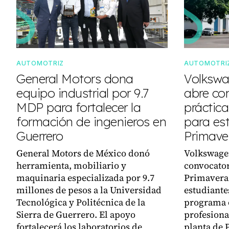
AUTOMOTRIZ
AUTOMOTRI
General Motors dona
Volkswa
equipo industrial por 9.7
abre co
MDP para fortalecer la
práctica
formación de ingenieros en
para es
Guerrero
Primave
General Motors de México donó
Volkswagen
herramienta, mobiliario y
convocator
maquinaria especializada por 9.7
Primavera
millones de pesos a la Universidad
estudiantes
Tecnológica y Politécnica de la
programa o
Sierra de Guerrero. El apoyo
profesiona
fortalecerá los laboratorios de
planta de 