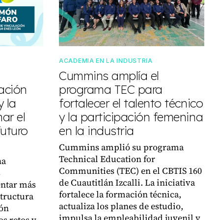
ACADEMIA EN LA INDUSTRIA
Cummins amplía el
lación
programa TEC para
y la
fortalecer el talento técnico
ar el
y la participación femenina
futuro
en la industria
Cummins amplió su programa
Technical Education for
na
Communities (TEC) en el CBTIS 160
s
de Cuautitlán Izcalli. La iniciativa
entar más
fortalece la formación técnica,
tructura
actualiza los planes de estudio,
ión
impulsa la empleabilidad juvenil y
os retos y