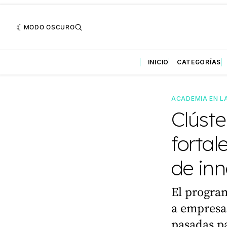
MODO OSCURO
INICIO
CATEGORÍAS
ACADEMIA EN L
Clúste
fortal
de in
El progra
a empresas
pasadas pa