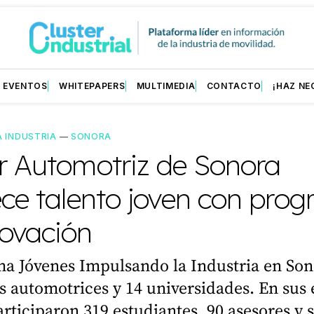
EVENTOS
WHITEPAPERS
MULTIMEDIA
CONTACTO
¡HAZ NE
A INDUSTRIA
—
SONORA
r Automotriz de Sonora
ece talento joven con pro
novación
ma Jóvenes Impulsando la Industria en So
 automotrices y 14 universidades. En sus 
rticiparon 319 estudiantes, 90 asesores y 