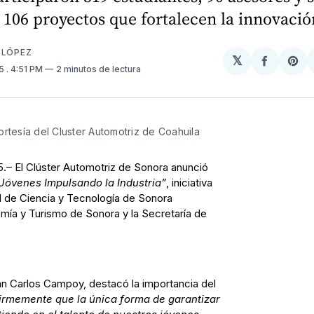
106 proyectos que fortalecen la innovació
 LÓPEZ
𝕏
Compart
Sh
25
. 4:51 PM
2 minutos de lectura
en
on
Facebo
Pin
rtesía del Cluster Automotriz de Coahuila
.– El Clúster Automotriz de Sonora anunció
Jóvenes Impulsando la Industria”
, iniciativa
l de Ciencia y Tecnología de Sonora
mía y Turismo de Sonora y la Secretaría de
uan Carlos Campoy, destacó la importancia del
rmemente que la única forma de garantizar