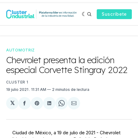
Suscríbete
AUTOMOTRIZ
Chevrolet presenta la edición
especial Corvette Stingray 2022
CLUSTER 1
19 julio 2021
. 11:31 AM
2 minutos de lectura
𝕏
Compartir
Share
Compartir
Share
Compartir
en
on
en
on
via
Facebook
Pinterest
LinkedIn
WhatsApp
Email
Ciudad de México, a 19 de julio de 2021 - Chevrolet