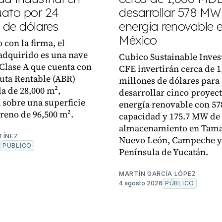
ato por 24
desarrollar 578 MW
 de dólares
energía renovable 
México
 con la firma, el
adquirido es una nave
Cubico Sustainable Inves
 Clase A que cuenta con
CFE invertirán cerca de 1
uta Rentable (ABR)
millones de dólares para
 de 28,000 m²,
desarrollar cinco proyec
 sobre una superficie
energía renovable con 5
rreno de 96,500 m².
capacidad y 175.7 MW de
almacenamiento en Tama
TÍNEZ
Nuevo León, Campeche y
PÚBLICO
Península de Yucatán.
MARTÍN GARCÍA LÓPEZ
4 agosto 2026
PÚBLICO