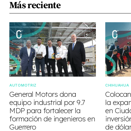
Más reciente
AUTOMOTRIZ
CHIHUAHUA
General Motors dona
Colocan
equipo industrial por 9.7
la expa
MDP para fortalecer la
en Ciud
formación de ingenieros en
inversió
Guerrero
de dóla