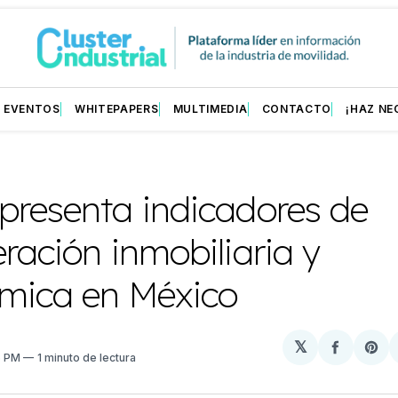
EVENTOS
WHITEPAPERS
MULTIMEDIA
CONTACTO
¡HAZ NE
presenta indicadores de
ración inmobiliaria y
mica en México
𝕏
Compart
Sh
6 PM
1 minuto de lectura
en
on
Facebo
Pin