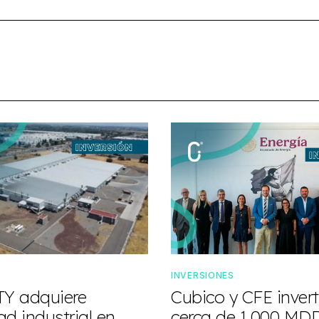
S
INVERSIONES
TY adquiere
Cubico y CFE invert
d industrial en
cerca de 1,000 MD