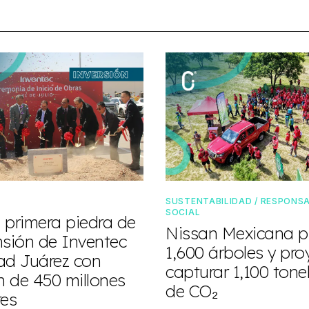
SUSTENTABILIDAD / RESPONSA
SOCIAL
 primera piedra de
Nissan Mexicana p
nsión de Inventec
1,600 árboles y pro
ad Juárez con
capturar 1,100 ton
n de 450 millones
de CO₂
res