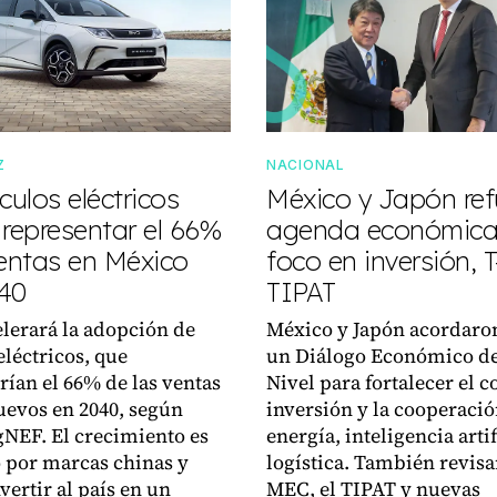
Z
NACIONAL
culos eléctricos
México y Japón re
 representar el 66%
agenda económica
ventas en México
foco en inversión, 
40
TIPAT
lerará la adopción de
México y Japón acordaro
eléctricos, que
un Diálogo Económico de
rían el 66% de las ventas
Nivel para fortalecer el c
uevos en 2040, según
inversión y la cooperació
NEF. El crecimiento es
energía, inteligencia artif
 por marcas chinas y
logística. También revisa
vertir al país en un
MEC, el TIPAT y nuevas