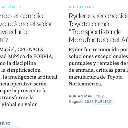
ESPECIALES
AUTOMOTRIZ
do el cambio:
Ryder es reconocid
oluciona el valor
Toyota como
oveeduría
“Transportista de
riz
Manufactura del A
 Maciel, CFO NAO &
Ryder fue reconocida por
ead México de FORVIA,
soluciones excepcionales
mo la disciplina
puntuales y rentables de 
 la simplificación
de entrada, críticas para 
, la inteligencia artificial
manufactura de Toyota
encia operativa serán
Norteamérica.
a que la proveeduría
 transforme la
ADRIÁN MARTÍNEZ
6 agosto 2026
PÚBLICO
d global en valor
.
TÍNEZ