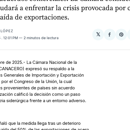
dará a enfrentar la crisis provocada por
caída de exportaciones.
 LÓPEZ
𝕏
Compart
Sh
5
. 12:01 PM
2 minutos de lectura
en
on
Facebo
Pin
re de 2025.- La Cámara Nacional de la
o (CANACERO) expresó su respaldo a la
os Generales de Importación y Exportación
por el Congreso de la Unión, la cual
s provenientes de países sin acuerdo
zación calificó la decisión como un paso
tria siderúrgica frente a un entorno adverso.
ló que la medida llega tras un deterioro
a caída del 50% de las exportaciones de acero