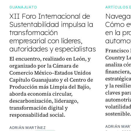
GUANAJUATO
ARTÍCULOS 
XII Foro Internacional de
Navegan
Sustentabilidad impulsa la
Cómo ev
transformación
en la pr
empresarial con líderes,
automot
autoridades y especialistas
Francisco
Country L
El encuentro, realizado en León, y
analiza có
organizado por la Cámara de
financiera,
Comercio México–Estados Unidos
estratégica
Capítulo Guanajuato y el Centro de
y la resili
Producción más Limpia del Bajío,
claves par
aborda economía circular,
automotriz
descarbonización, liderazgo,
volatilida
transformación digital y
sostenible
responsabilidad social.
ADRIÁN MAR
ADRIÁN MARTÍNEZ