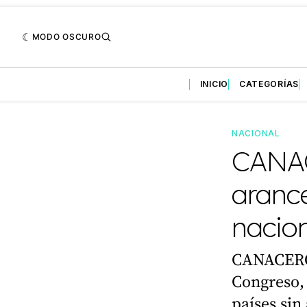
MODO OSCURO
INICIO
CATEGORÍAS
NACIONAL
CANAC
arance
nacio
CANACERO 
Congreso, 
países sin