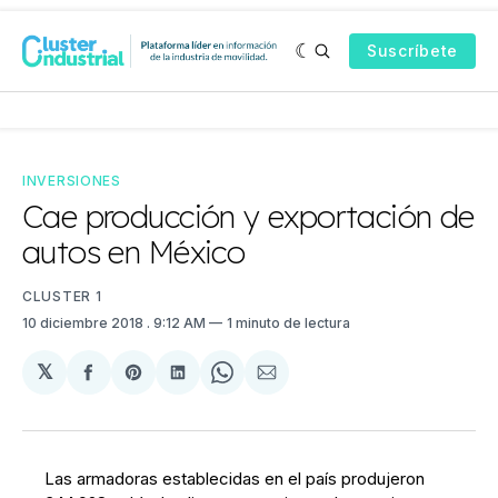
Suscríbete
INVERSIONES
Cae producción y exportación de
autos en México
CLUSTER 1
10 diciembre 2018
. 9:12 AM
1 minuto de lectura
𝕏
Compartir
Share
Compartir
Share
Compartir
en
on
en
on
via
Facebook
Pinterest
LinkedIn
WhatsApp
Email
Las armadoras establecidas en el país produjeron