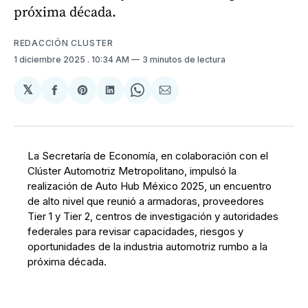
próxima década.
REDACCIÓN CLUSTER
1 diciembre 2025
. 10:34 AM
3 minutos de lectura
𝕏
Compartir
Share
Compartir
Share
Compartir
en
on
en
on
via
Facebook
Pinterest
LinkedIn
WhatsApp
Email
La Secretaría de Economía, en colaboración con el
Clúster Automotriz Metropolitano, impulsó la
realización de Auto Hub México 2025, un encuentro
de alto nivel que reunió a armadoras, proveedores
Tier 1 y Tier 2, centros de investigación y autoridades
federales para revisar capacidades, riesgos y
oportunidades de la industria automotriz rumbo a la
próxima década.