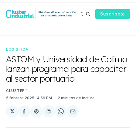
Suscríbete
LOGÍSTICA
ASTOM y Universidad de Colima
lanzan programa para capacitar
al sector portuario
CLUSTER 1
5 febrero 2025
. 4:56 PM
2 minutos de lectura
𝕏
Compartir
Share
Compartir
Share
Compartir
en
on
en
on
via
Facebook
Pinterest
LinkedIn
WhatsApp
Email