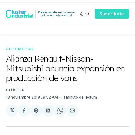
Suscríbete
AUTOMOTRIZ
Alianza Renault-Nissan-
Mitsubishi anuncia expansión en
producción de vans
CLUSTER 1
13 noviembre 2018
. 9:52 AM
1 minuto de lectura
𝕏
Compartir
Share
Compartir
Share
Compartir
en
on
en
on
via
Facebook
Pinterest
LinkedIn
WhatsApp
Email