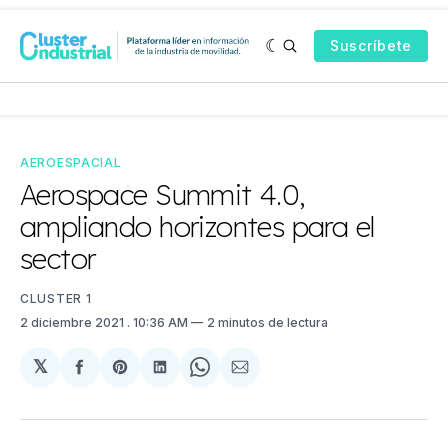
Suscríbete
AEROESPACIAL
Aerospace Summit 4.0,
ampliando horizontes para el
sector
CLUSTER 1
2 diciembre 2021
. 10:36 AM
2 minutos de lectura
𝕏
Compartir
Share
Compartir
Share
Compartir
en
on
en
on
via
Facebook
Pinterest
LinkedIn
WhatsApp
Email