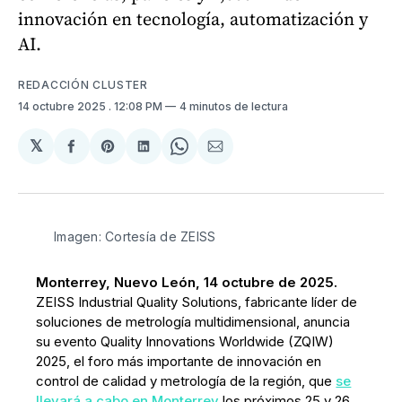
innovación en tecnología, automatización y
AI.
REDACCIÓN CLUSTER
14 octubre 2025
. 12:08 PM
4 minutos de lectura
𝕏
Compartir
Share
Compartir
Share
Compartir
en
on
en
on
via
Facebook
Pinterest
LinkedIn
WhatsApp
Email
Imagen: Cortesía de ZEISS
Monterrey, Nuevo León, 14 octubre de 2025.
ZEISS Industrial Quality Solutions, fabricante líder de
soluciones de metrología multidimensional, anuncia
su evento Quality Innovations Worldwide (ZQIW)
2025, el foro más importante de innovación en
control de calidad y metrología de la región, que
se
llevará a cabo en Monterrey
los próximos 25 y 26