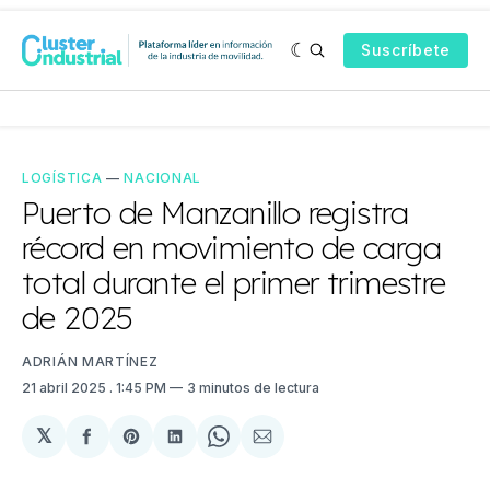
Suscríbete
LOGÍSTICA
—
NACIONAL
Puerto de Manzanillo registra
récord en movimiento de carga
total durante el primer trimestre
de 2025
ADRIÁN MARTÍNEZ
21 abril 2025
. 1:45 PM
3 minutos de lectura
𝕏
Compartir
Share
Compartir
Share
Compartir
en
on
en
on
via
Facebook
Pinterest
LinkedIn
WhatsApp
Email